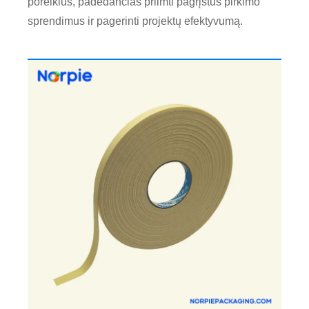
poreikius, padedančias priimti pagrįstus pirkimo
sprendimus ir pagerinti projektų efektyvumą.