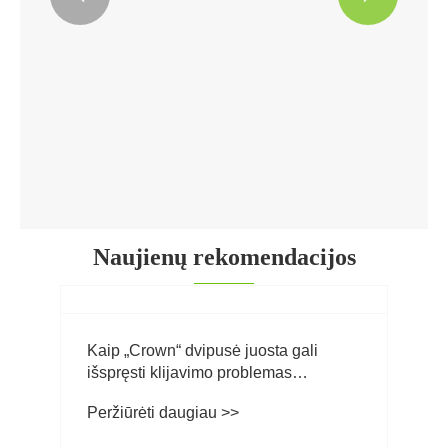
Grynai žalia įspėjamoji juosta
Peržiūrėti daugiau >>
Naujienų rekomendacijos