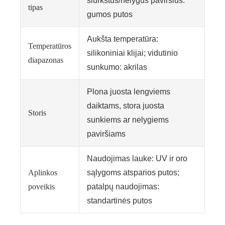
šiurkštus/nelygus paviršius:
tipas
gumos putos
Aukšta temperatūra:
Temperatūros
silikoniniai klijai; vidutinio
diapazonas
sunkumo: akrilas
Plona juosta lengviems
daiktams, stora juosta
Storis
sunkiems ar nelygiems
paviršiams
Naudojimas lauke: UV ir oro
Aplinkos
sąlygoms atsparios putos;
poveikis
patalpų naudojimas:
standartinės putos