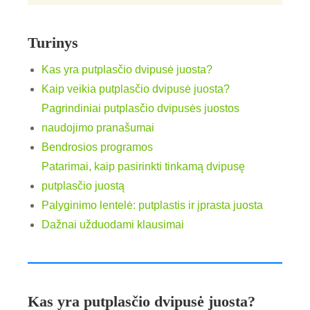
Turinys
Kas yra putplasčio dvipusė juosta?
Kaip veikia putplasčio dvipusė juosta?
Pagrindiniai putplasčio dvipusės juostos
naudojimo pranašumai
Bendrosios programos
Patarimai, kaip pasirinkti tinkamą dvipusę
putplasčio juostą
Palyginimo lentelė: putplastis ir įprasta juosta
Dažnai užduodami klausimai
Kas yra putplasčio dvipusė juosta?