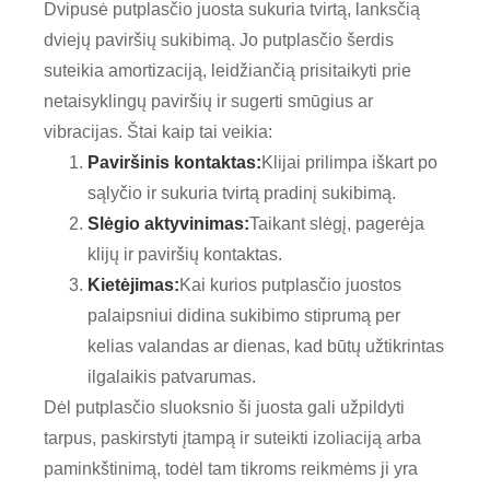
Dvipusė putplasčio juosta sukuria tvirtą, lanksčią
dviejų paviršių sukibimą. Jo putplasčio šerdis
suteikia amortizaciją, leidžiančią prisitaikyti prie
netaisyklingų paviršių ir sugerti smūgius ar
vibracijas. Štai kaip tai veikia:
Paviršinis kontaktas:
Klijai prilimpa iškart po
sąlyčio ir sukuria tvirtą pradinį sukibimą.
Slėgio aktyvinimas:
Taikant slėgį, pagerėja
klijų ir paviršių kontaktas.
Kietėjimas:
Kai kurios putplasčio juostos
palaipsniui didina sukibimo stiprumą per
kelias valandas ar dienas, kad būtų užtikrintas
ilgalaikis patvarumas.
Dėl putplasčio sluoksnio ši juosta gali užpildyti
tarpus, paskirstyti įtampą ir suteikti izoliaciją arba
paminkštinimą, todėl tam tikroms reikmėms ji yra