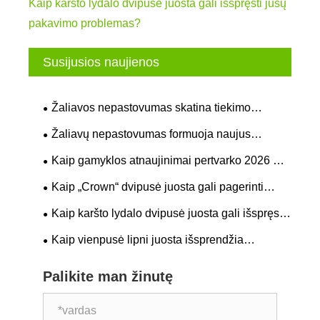
Kaip karšto lydalo dvipusė juosta gali išspręsti jūsų
pakavimo problemas?
Susijusios naujienos
Žaliavos nepastovumas skatina tiekimo
grandinės reguliavimą lipnios juostos
Žaliavų nepastovumas formuoja naujus
gamintojams
pramoninės lipnios juostos gamybos modelius
Kaip gamyklos atnaujinimai pertvarko 2026 m.
pramonės tiekimo bendradarbiavimą
Kaip „Crown“ dvipusė juosta gali pagerinti
pramoninio klijavimo efektyvumą?
Kaip karšto lydalo dvipusė juosta gali išspręsti
jūsų pakavimo problemas?
Kaip vienpusė lipni juosta išsprendžia
kasdienius iššūkius?
Palikite man žinutę