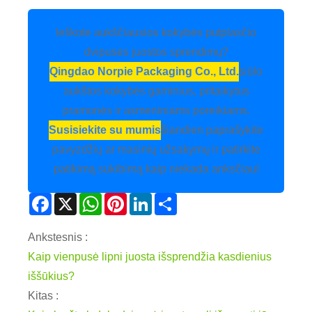
Ieškote aukščiausios kokybės putplasčio
dvipusės juostos sprendimų?
Qingdao Norpie Packaging Co., Ltd.
siūlo
aukštos kokybės gaminius, pritaikytus
pramonės ir asmeniniams poreikiams.
Susisiekite su mumis
šiandien paprašykite
pavyzdžių ar masinių užsakymų ir patirkite
patikimą sukibimą kaip niekada anksčiau!
Facebook
X
WhatsApp
Pinterest
LinkedIn
Share
Ankstesnis :
Kaip vienpusė lipni juosta išsprendžia kasdienius
iššūkius?
Kitas :