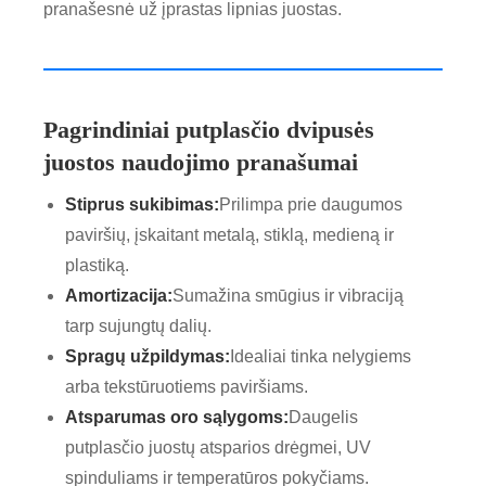
pranašesnė už įprastas lipnias juostas.
Pagrindiniai putplasčio dvipusės
juostos naudojimo pranašumai
Stiprus sukibimas:
Prilimpa prie daugumos
paviršių, įskaitant metalą, stiklą, medieną ir
plastiką.
Amortizacija:
Sumažina smūgius ir vibraciją
tarp sujungtų dalių.
Spragų užpildymas:
Idealiai tinka nelygiems
arba tekstūruotiems paviršiams.
Atsparumas oro sąlygoms:
Daugelis
putplasčio juostų atsparios drėgmei, UV
spinduliams ir temperatūros pokyčiams.