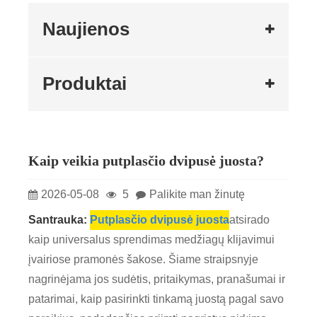
Naujienos
Produktai
Kaip veikia putplasčio dvipusė juosta?
2026-05-08
5
Palikite man žinutę
Santrauka:
Putplasčio dvipusė juosta
atsirado
kaip universalus sprendimas medžiagų klijavimui
įvairiose pramonės šakose. Šiame straipsnyje
nagrinėjama jos sudėtis, pritaikymas, pranašumai ir
patarimai, kaip pasirinkti tinkamą juostą pagal savo