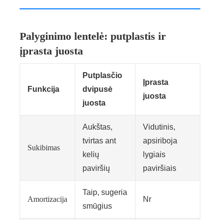
Palyginimo lentelė: putplastis ir
įprasta juosta
Putplasčio
Įprasta
Funkcija
dvipusė
juosta
juosta
Aukštas,
Vidutinis,
tvirtas ant
apsiriboja
Sukibimas
kelių
lygiais
paviršių
paviršiais
Taip, sugeria
Amortizacija
Nr
smūgius