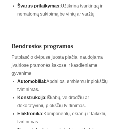
Švarus pritaikymas:
Užtikrina tvarkingą ir
nematomą sukibimą be vinių ar varžtų.
Bendrosios programos
Putplasčio dvipusė juosta plačiai naudojama
įvairiose pramonės šakose ir kasdieniame
gyvenime:
Automobiliai:
Apdailos, emblemų ir plokščių
tvirtinimas.
Konstrukcija:
Iškabų, veidrodžių ar
dekoratyvinių plokščių tvirtinimas.
Elektronika:
Komponentų, ekranų ir laikiklių
tvirtinimas.