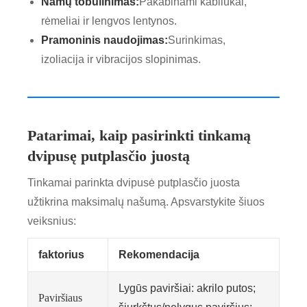
Namų tobulinimas:
Pakabinami kabliukai,
rėmeliai ir lengvos lentynos.
Pramoninis naudojimas:
Surinkimas,
izoliacija ir vibracijos slopinimas.
Patarimai, kaip pasirinkti tinkamą
dvipusę putplasčio juostą
Tinkamai parinkta dvipusė putplasčio juosta
užtikrina maksimalų našumą. Apsvarstykite šiuos
veiksnius:
faktorius
Rekomendacija
Lygūs paviršiai: akrilo putos;
Paviršiaus