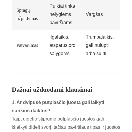
Puikiai tinka
Spragų
nelygiems
Vargšas
užpildymas
paviršiams
Ilgalaikis,
Trumpalaikis,
Patvarumas
atsparus oro
gali nulupti
sąlygoms
arba suirti
Dažnai užduodami klausimai
1. Ar dvipusė putplasčio juosta gali laikyti
sunkius daiktus?
Taip, didelio stiprumo putplasčio juostos gali
išlaikyti didelį svorį, tačiau paviršiaus tipas ir juostos