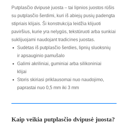
Putplasčio dvipusė juosta – tai lipnios juostos rūšis
su putplasčio šerdimi, kuri iš abiejų pusių padengta
stipriais klijais. Ši konstrukcija leidžia klijuoti
paviršius, kurie yra nelygūs, tekstūruoti arba sunkiai
suklijuojami naudojant tradicines juostas.
Sudėtas iš putplasčio šerdies, lipnių sluoksnių
ir apsauginio pamušalo
Galimi akriliniai, guminiai arba silikoniniai
klijai
Storis skiriasi priklausomai nuo naudojimo,
paprastai nuo 0,5 mm iki 3 mm
Kaip veikia putplasčio dvipusė juosta?