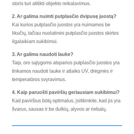
storis turi atitikti objekto reikalavimus.
2. Ar galima nuimti putplasčio dvipusę juostą?
Kai kurios putplasčio juostos yra nuimamos be
likučių, tačiau nuolatinės putplasčio juostos skirtos
ilgalaikiam sukibimui.
3. Ar galima naudoti lauke?
Taip, oro sąlygoms atsparios putplasčio juostos yra
tinkamos naudoti lauke ir atlaiko UV, drėgmės ir
temperatūros svyravimus.
4. Kaip paruošti paviršių geriausiam sukibimui?
Kad paviršius būtų optimalus, įsitikinkite, kad jis yra
švarus, sausas ir be dulkių, alyvos ar riebalų.