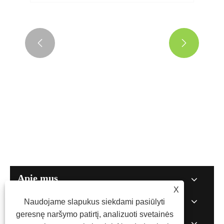


Kaip „Crown“ dvipusė juosta gali
išspręsti klijavimo problemas
šiuolaikinėse pakuotėse ir pramonėje?
Peržiūrėti daugiau >>
Apie mus
X
Produktai
Naudojame slapukus siekdami pasiūlyti
geresnę naršymo patirtį, analizuoti svetainės
Naujienos